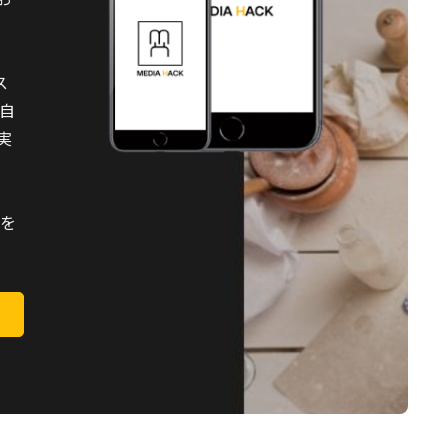
ス
を自
実
題を