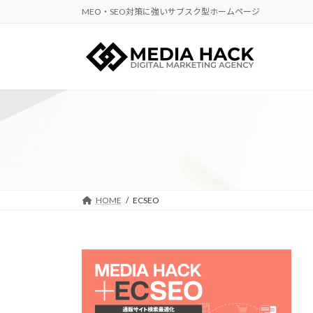
コ
ナ
MEO・SEO対策に強いサブスク型ホームページ
ン
ビ
テ
ゲ
ン
ー
ツ
シ
へ
ョ
ス
ン
キ
に
ッ
移
プ
動
HOME
ECSEO