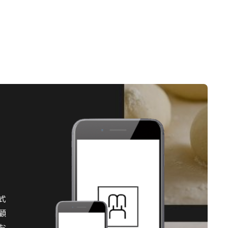
式
顧
お