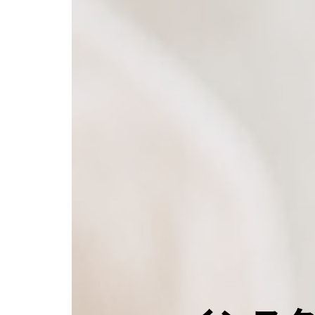
コ
ナ
ン
ビ
テ
ゲ
ン
ー
ツ
シ
へ
ョ
ス
ン
キ
に
ッ
移
プ
動