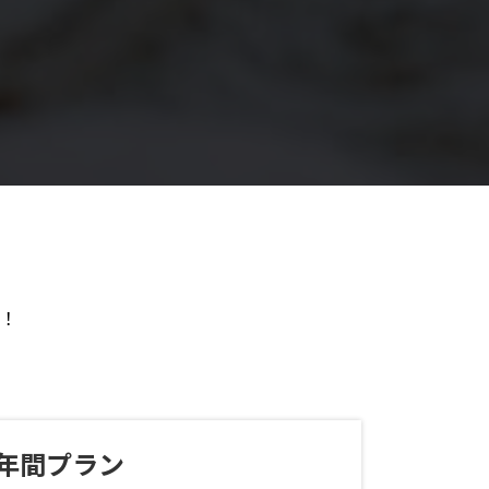
！
年間プラン