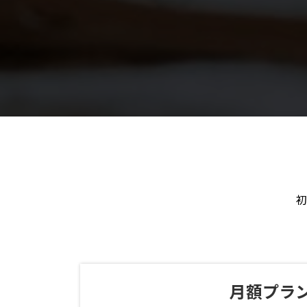
初
月額プラ