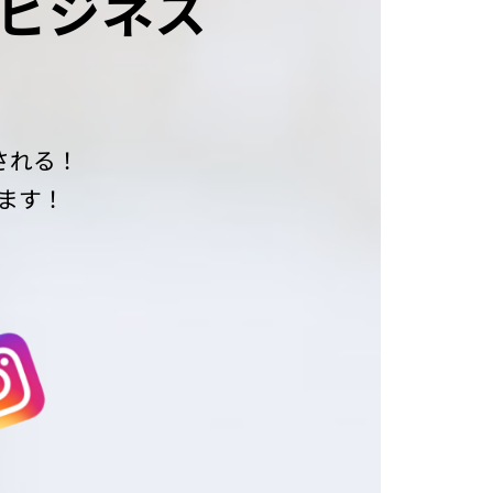
イビジネス
される！
ます！