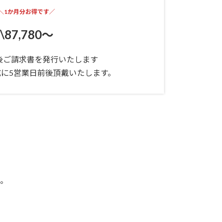
＼1か月分お得です／
\87
,
780～
後ご請求書を発行いたします
に5営業日前後頂戴いたします。
。