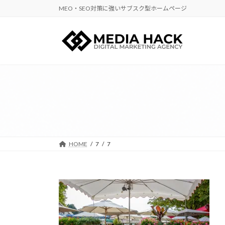
コ
ナ
MEO・SEO対策に強いサブスク型ホームページ
ン
ビ
テ
ゲ
ン
ー
ツ
シ
へ
ョ
ス
ン
キ
に
ッ
移
プ
動
HOME
7
7