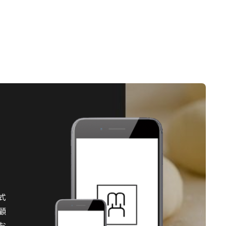
式
顧
お