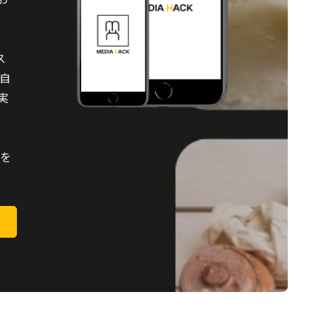
ス
を自
実
題を